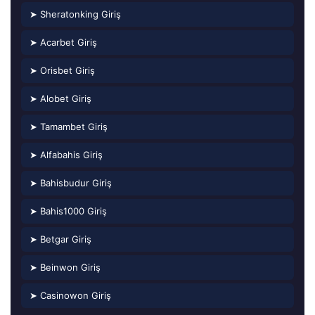
➤ Sheratonking Giriş
➤ Acarbet Giriş
➤ Orisbet Giriş
➤ Alobet Giriş
➤ Tamambet Giriş
➤ Alfabahis Giriş
➤ Bahisbudur Giriş
➤ Bahis1000 Giriş
➤ Betgar Giriş
➤ Beinwon Giriş
➤ Casinowon Giriş