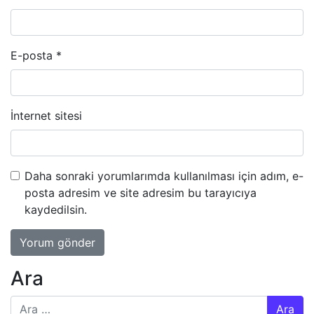
E-posta
*
İnternet sitesi
Daha sonraki yorumlarımda kullanılması için adım, e-
posta adresim ve site adresim bu tarayıcıya
kaydedilsin.
Ara
Arama: