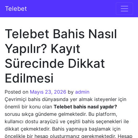
İçeriğe geç
Telebet
Ana gezinti
Telebet Bahis Nasıl
Yapılır? Kayıt
Sürecinde Dikkat
Edilmesi
Posted on
Mayıs 23, 2026
by
admin
Çevrimiçi bahis dünyasında yer almak isteyenler için
önemli bir konu olan
Telebet bahis nasıl yapılır?
sorusu sıkça gündeme gelmektedir. Bu platform,
kullanıcı dostu arayüzü ve çeşitli bahis seçenekleri ile
dikkat çekmektedir. Bahis yapmaya başlamak için
öncelikle bir hesap oluşturmanız gerekmektedir. Hesap