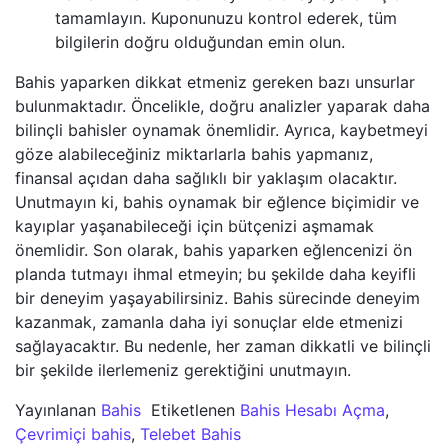
tamamlayın. Kuponunuzu kontrol ederek, tüm
bilgilerin doğru olduğundan emin olun.
Bahis yaparken dikkat etmeniz gereken bazı unsurlar
bulunmaktadır. Öncelikle, doğru analizler yaparak daha
bilinçli bahisler oynamak önemlidir. Ayrıca, kaybetmeyi
göze alabileceğiniz miktarlarla bahis yapmanız,
finansal açıdan daha sağlıklı bir yaklaşım olacaktır.
Unutmayın ki, bahis oynamak bir eğlence biçimidir ve
kayıplar yaşanabileceği için bütçenizi aşmamak
önemlidir. Son olarak, bahis yaparken eğlencenizi ön
planda tutmayı ihmal etmeyin; bu şekilde daha keyifli
bir deneyim yaşayabilirsiniz. Bahis sürecinde deneyim
kazanmak, zamanla daha iyi sonuçlar elde etmenizi
sağlayacaktır. Bu nedenle, her zaman dikkatli ve bilinçli
bir şekilde ilerlemeniz gerektiğini unutmayın.
Yayınlanan
Bahis
Etiketlenen
Bahis Hesabı Açma
,
Çevrimiçi bahis
,
Telebet Bahis