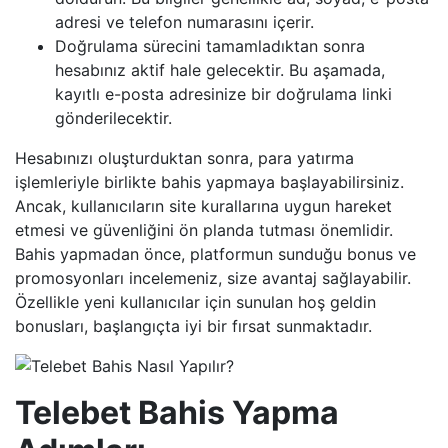
adresi ve telefon numarasını içerir.
Doğrulama sürecini tamamladıktan sonra
hesabınız aktif hale gelecektir. Bu aşamada,
kayıtlı e-posta adresinize bir doğrulama linki
gönderilecektir.
Hesabınızı oluşturduktan sonra, para yatırma
işlemleriyle birlikte bahis yapmaya başlayabilirsiniz.
Ancak, kullanıcıların site kurallarına uygun hareket
etmesi ve güvenliğini ön planda tutması önemlidir.
Bahis yapmadan önce, platformun sunduğu bonus ve
promosyonları incelemeniz, size avantaj sağlayabilir.
Özellikle yeni kullanıcılar için sunulan hoş geldin
bonusları, başlangıçta iyi bir fırsat sunmaktadır.
Telebet Bahis Yapma