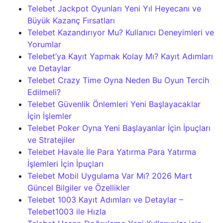
Telebet Jackpot Oyunları Yeni Yıl Heyecanı ve
Büyük Kazanç Fırsatları
Telebet Kazandırıyor Mu? Kullanıcı Deneyimleri ve
Yorumlar
Telebet’ya Kayıt Yapmak Kolay Mı? Kayıt Adımları
ve Detaylar
Telebet Crazy Time Oyna Neden Bu Oyun Tercih
Edilmeli?
Telebet Güvenlik Önlemleri Yeni Başlayacaklar
İçin İşlemler
Telebet Poker Oyna Yeni Başlayanlar İçin İpuçları
ve Stratejiler
Telebet Havale İle Para Yatırma Para Yatırma
İşlemleri İçin İpuçları
Telebet Mobil Uygulama Var Mı? 2026 Mart
Güncel Bilgiler ve Özellikler
Telebet 1003 Kayıt Adımları ve Detaylar –
Telebet1003 ile Hızla