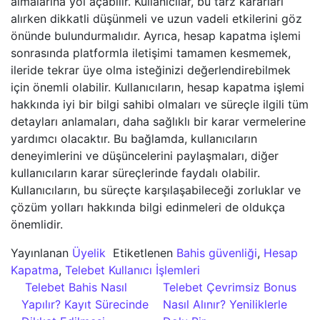
almalarına yol açabilir. Kullanıcılar, bu tarz kararları
alırken dikkatli düşünmeli ve uzun vadeli etkilerini göz
önünde bulundurmalıdır. Ayrıca, hesap kapatma işlemi
sonrasında platformla iletişimi tamamen kesmemek,
ileride tekrar üye olma isteğinizi değerlendirebilmek
için önemli olabilir. Kullanıcıların, hesap kapatma işlemi
hakkında iyi bir bilgi sahibi olmaları ve süreçle ilgili tüm
detayları anlamaları, daha sağlıklı bir karar vermelerine
yardımcı olacaktır. Bu bağlamda, kullanıcıların
deneyimlerini ve düşüncelerini paylaşmaları, diğer
kullanıcıların karar süreçlerinde faydalı olabilir.
Kullanıcıların, bu süreçte karşılaşabileceği zorluklar ve
çözüm yolları hakkında bilgi edinmeleri de oldukça
önemlidir.
Yayınlanan
Üyelik
Etiketlenen
Bahis güvenliği
,
Hesap
Kapatma
,
Telebet Kullanıcı İşlemleri
Yazı dolaşımı
Telebet Bahis Nasıl
Telebet Çevrimsiz Bonus
Yapılır? Kayıt Sürecinde
Nasıl Alınır? Yeniliklerle