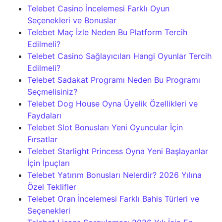
Telebet Casino İncelemesi Farklı Oyun
Seçenekleri ve Bonuslar
Telebet Maç İzle Neden Bu Platform Tercih
Edilmeli?
Telebet Casino Sağlayıcıları Hangi Oyunlar Tercih
Edilmeli?
Telebet Sadakat Programı Neden Bu Programı
Seçmelisiniz?
Telebet Dog House Oyna Üyelik Özellikleri ve
Faydaları
Telebet Slot Bonusları Yeni Oyuncular İçin
Fırsatlar
Telebet Starlight Princess Oyna Yeni Başlayanlar
İçin İpuçları
Telebet Yatırım Bonusları Nelerdir? 2026 Yılına
Özel Teklifler
Telebet Oran İncelemesi Farklı Bahis Türleri ve
Seçenekleri