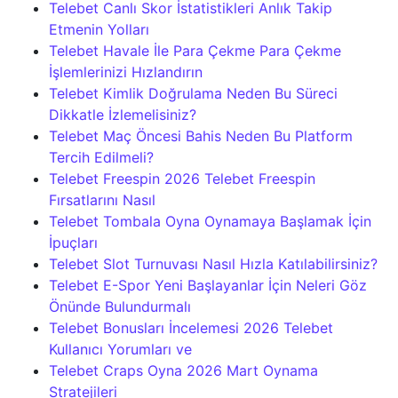
Telebet Canlı Skor İstatistikleri Anlık Takip
Etmenin Yolları
Telebet Havale İle Para Çekme Para Çekme
İşlemlerinizi Hızlandırın
Telebet Kimlik Doğrulama Neden Bu Süreci
Dikkatle İzlemelisiniz?
Telebet Maç Öncesi Bahis Neden Bu Platform
Tercih Edilmeli?
Telebet Freespin 2026 Telebet Freespin
Fırsatlarını Nasıl
Telebet Tombala Oyna Oynamaya Başlamak İçin
İpuçları
Telebet Slot Turnuvası Nasıl Hızla Katılabilirsiniz?
Telebet E-Spor Yeni Başlayanlar İçin Neleri Göz
Önünde Bulundurmalı
Telebet Bonusları İncelemesi 2026 Telebet
Kullanıcı Yorumları ve
Telebet Craps Oyna 2026 Mart Oynama
Stratejileri