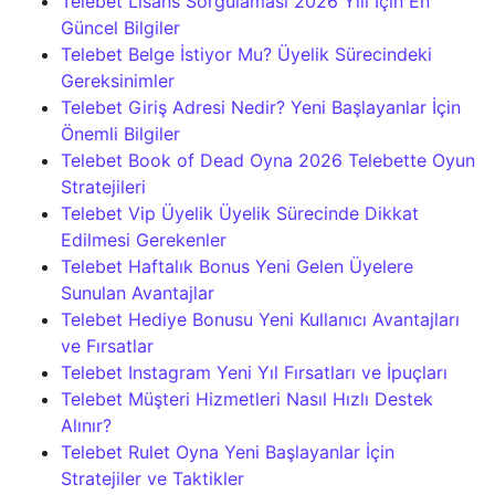
Telebet Lisans Sorgulaması 2026 Yılı İçin En
Güncel Bilgiler
Telebet Belge İstiyor Mu? Üyelik Sürecindeki
Gereksinimler
Telebet Giriş Adresi Nedir? Yeni Başlayanlar İçin
Önemli Bilgiler
Telebet Book of Dead Oyna 2026 Telebette Oyun
Stratejileri
Telebet Vip Üyelik Üyelik Sürecinde Dikkat
Edilmesi Gerekenler
Telebet Haftalık Bonus Yeni Gelen Üyelere
Sunulan Avantajlar
Telebet Hediye Bonusu Yeni Kullanıcı Avantajları
ve Fırsatlar
Telebet Instagram Yeni Yıl Fırsatları ve İpuçları
Telebet Müşteri Hizmetleri Nasıl Hızlı Destek
Alınır?
Telebet Rulet Oyna Yeni Başlayanlar İçin
Stratejiler ve Taktikler