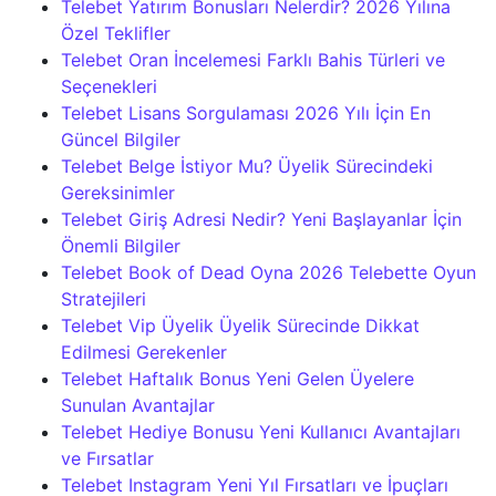
Telebet Yatırım Bonusları Nelerdir? 2026 Yılına
Özel Teklifler
Telebet Oran İncelemesi Farklı Bahis Türleri ve
Seçenekleri
Telebet Lisans Sorgulaması 2026 Yılı İçin En
Güncel Bilgiler
Telebet Belge İstiyor Mu? Üyelik Sürecindeki
Gereksinimler
Telebet Giriş Adresi Nedir? Yeni Başlayanlar İçin
Önemli Bilgiler
Telebet Book of Dead Oyna 2026 Telebette Oyun
Stratejileri
Telebet Vip Üyelik Üyelik Sürecinde Dikkat
Edilmesi Gerekenler
Telebet Haftalık Bonus Yeni Gelen Üyelere
Sunulan Avantajlar
Telebet Hediye Bonusu Yeni Kullanıcı Avantajları
ve Fırsatlar
Telebet Instagram Yeni Yıl Fırsatları ve İpuçları