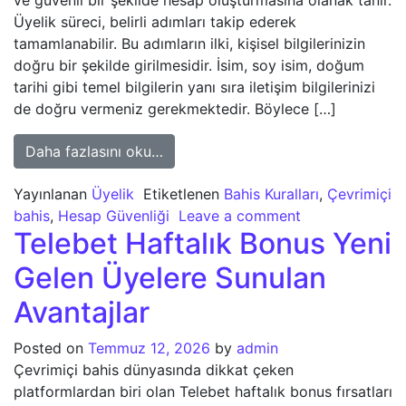
ve güvenli bir şekilde hesap oluşturmasına olanak tanır.
Üyelik süreci, belirli adımları takip ederek
tamamlanabilir. Bu adımların ilki, kişisel bilgilerinizin
doğru bir şekilde girilmesidir. İsim, soy isim, doğum
tarihi gibi temel bilgilerin yanı sıra iletişim bilgilerinizi
de doğru vermeniz gerekmektedir. Böylece […]
from Telebet Vip Üyelik Üyelik Sür
Daha fazlasını oku…
Yayınlanan
Üyelik
Etiketlenen
Bahis Kuralları
,
Çevrimiçi
on Telebet Vip 
bahis
,
Hesap Güvenliği
Leave a comment
Telebet Haftalık Bonus Yeni
Gelen Üyelere Sunulan
Avantajlar
Posted on
Temmuz 12, 2026
by
admin
Çevrimiçi bahis dünyasında dikkat çeken
platformlardan biri olan Telebet haftalık bonus fırsatları