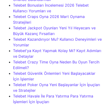
Telebet Bonusları İncelemesi 2026 Telebet
Kullanıcı Yorumları ve
Telebet Craps Oyna 2026 Mart Oynama
Stratejileri
Telebet Jackpot Oyunları Yeni Yıl Heyecanı ve
Büyük Kazanç Fırsatları
Telebet Kazandırıyor Mu? Kullanıcı Deneyimleri ve
Yorumlar
Telebet’ya Kayıt Yapmak Kolay Mı? Kayıt Adımları
ve Detaylar
Telebet Crazy Time Oyna Neden Bu Oyun Tercih
Edilmeli?
Telebet Güvenlik Önlemleri Yeni Başlayacaklar
İçin İşlemler
Telebet Poker Oyna Yeni Başlayanlar İçin İpuçları
ve Stratejiler
Telebet Havale İle Para Yatırma Para Yatırma
İşlemleri İçin İpuçları