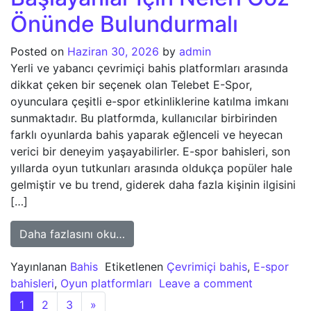
Önünde Bulundurmalı
Posted on
Haziran 30, 2026
by
admin
Yerli ve yabancı çevrimiçi bahis platformları arasında
dikkat çeken bir seçenek olan Telebet E-Spor,
oyunculara çeşitli e-spor etkinliklerine katılma imkanı
sunmaktadır. Bu platformda, kullanıcılar birbirinden
farklı oyunlarda bahis yaparak eğlenceli ve heyecan
verici bir deneyim yaşayabilirler. E-spor bahisleri, son
yıllarda oyun tutkunları arasında oldukça popüler hale
gelmiştir ve bu trend, giderek daha fazla kişinin ilgisini
[…]
from Telebet E-Spor Yeni Başlayanl
Daha fazlasını oku…
Yayınlanan
Bahis
Etiketlenen
Çevrimiçi bahis
,
E-spor
on Telebet
bahisleri
,
Oyun platformları
Leave a comment
Yazı dolaşımı
1
2
3
»