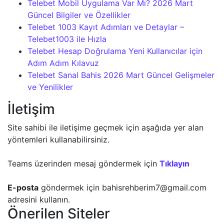
Telebet Mobil Uygulama Var Mı? 2026 Mart
Güncel Bilgiler ve Özellikler
Telebet 1003 Kayıt Adımları ve Detaylar –
Telebet1003 ile Hızla
Telebet Hesap Doğrulama Yeni Kullanıcılar için
Adım Adım Kılavuz
Telebet Sanal Bahis 2026 Mart Güncel Gelişmeler
ve Yenilikler
İletişim
Site sahibi ile iletişime geçmek için aşağıda yer alan
yöntemleri kullanabilirsiniz.
Teams üzerinden mesaj göndermek için
Tıklayın
E-posta
göndermek için
bahisrehberim7@gmail.com
adresini kullanın.
Önerilen Siteler