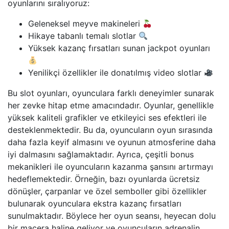
oyunlarını sıralıyoruz:
Geleneksel meyve makineleri
Hikaye tabanlı temalı slotlar
Yüksek kazanç fırsatları sunan jackpot oyunları
Yenilikçi özellikler ile donatılmış video slotlar
Bu slot oyunları, oyunculara farklı deneyimler sunarak
her zevke hitap etme amacındadır. Oyunlar, genellikle
yüksek kaliteli grafikler ve etkileyici ses efektleri ile
desteklenmektedir. Bu da, oyuncuların oyun sırasında
daha fazla keyif almasını ve oyunun atmosferine daha
iyi dalmasını sağlamaktadır. Ayrıca, çeşitli bonus
mekanikleri ile oyuncuların kazanma şansını artırmayı
hedeflemektedir. Örneğin, bazı oyunlarda ücretsiz
dönüşler, çarpanlar ve özel semboller gibi özellikler
bulunarak oyunculara ekstra kazanç fırsatları
sunulmaktadır. Böylece her oyun seansı, heyecan dolu
bir macera haline geliyor ve oyuncuların adrenalin