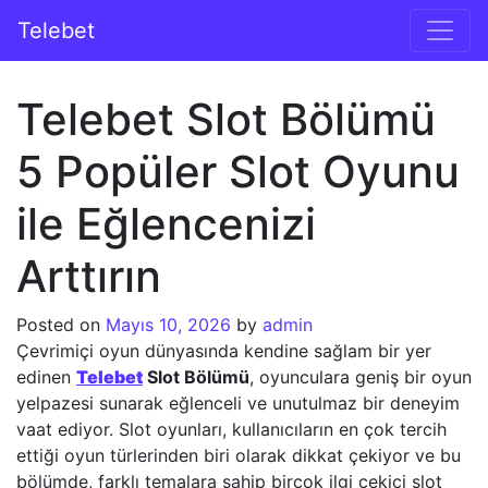
İçeriğe geç
Telebet
Ana gezinti
Telebet Slot Bölümü
5 Popüler Slot Oyunu
ile Eğlencenizi
Arttırın
Posted on
Mayıs 10, 2026
by
admin
Çevrimiçi oyun dünyasında kendine sağlam bir yer
edinen
Telebet
Slot Bölümü
, oyunculara geniş bir oyun
yelpazesi sunarak eğlenceli ve unutulmaz bir deneyim
vaat ediyor. Slot oyunları, kullanıcıların en çok tercih
ettiği oyun türlerinden biri olarak dikkat çekiyor ve bu
bölümde, farklı temalara sahip birçok ilgi çekici slot