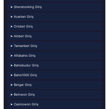
➤ Sheratonking Giriş
➤ Acarbet Giriş
➤ Orisbet Giriş
➤ Alobet Giriş
➤ Tamambet Giriş
➤ Alfabahis Giriş
➤ Bahisbudur Giriş
➤ Bahis1000 Giriş
➤ Betgar Giriş
➤ Beinwon Giriş
➤ Casinowon Giriş