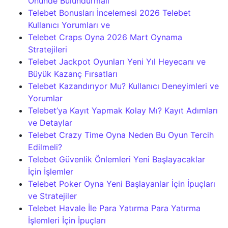
Önünde Bulundurmalı
Telebet Bonusları İncelemesi 2026 Telebet
Kullanıcı Yorumları ve
Telebet Craps Oyna 2026 Mart Oynama
Stratejileri
Telebet Jackpot Oyunları Yeni Yıl Heyecanı ve
Büyük Kazanç Fırsatları
Telebet Kazandırıyor Mu? Kullanıcı Deneyimleri ve
Yorumlar
Telebet’ya Kayıt Yapmak Kolay Mı? Kayıt Adımları
ve Detaylar
Telebet Crazy Time Oyna Neden Bu Oyun Tercih
Edilmeli?
Telebet Güvenlik Önlemleri Yeni Başlayacaklar
İçin İşlemler
Telebet Poker Oyna Yeni Başlayanlar İçin İpuçları
ve Stratejiler
Telebet Havale İle Para Yatırma Para Yatırma
İşlemleri İçin İpuçları