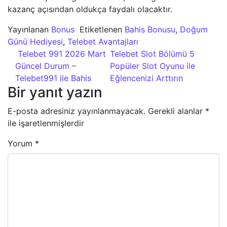
kazanç açısından oldukça faydalı olacaktır.
Yayınlanan
Bonus
Etiketlenen
Bahis Bonusu
,
Doğum
Günü Hediyesi
,
Telebet Avantajları
Yazı dolaşımı
Telebet 991 2026 Mart
Telebet Slot Bölümü 5
Güncel Durum –
Popüler Slot Oyunu ile
Telebet991 ile Bahis
Eğlencenizi Arttırın
Bir yanıt yazın
E-posta adresiniz yayınlanmayacak.
Gerekli alanlar
*
ile işaretlenmişlerdir
Yorum
*