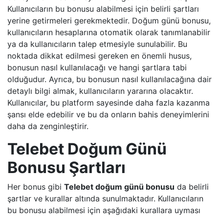
Kullanıcıların bu bonusu alabilmesi için belirli şartları
yerine getirmeleri gerekmektedir. Doğum günü bonusu,
kullanıcıların hesaplarına otomatik olarak tanımlanabilir
ya da kullanıcıların talep etmesiyle sunulabilir. Bu
noktada dikkat edilmesi gereken en önemli husus,
bonusun nasıl kullanılacağı ve hangi şartlara tabi
olduğudur. Ayrıca, bu bonusun nasıl kullanılacağına dair
detaylı bilgi almak, kullanıcıların yararına olacaktır.
Kullanıcılar, bu platform sayesinde daha fazla kazanma
şansı elde edebilir ve bu da onların bahis deneyimlerini
daha da zenginleştirir.
Telebet Doğum Günü
Bonusu Şartları
Her bonus gibi
Telebet doğum günü bonusu
da belirli
şartlar ve kurallar altında sunulmaktadır. Kullanıcıların
bu bonusu alabilmesi için aşağıdaki kurallara uyması