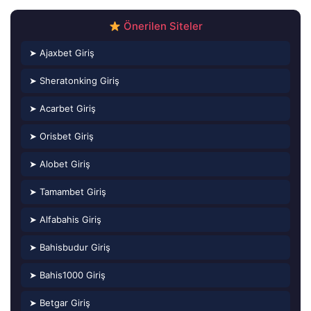
Önerilen Siteler
➤ Ajaxbet Giriş
➤ Sheratonking Giriş
➤ Acarbet Giriş
➤ Orisbet Giriş
➤ Alobet Giriş
➤ Tamambet Giriş
➤ Alfabahis Giriş
➤ Bahisbudur Giriş
➤ Bahis1000 Giriş
➤ Betgar Giriş