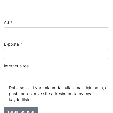
Ad
*
E-posta
*
İnternet sitesi
Daha sonraki yorumlarımda kullanılması için adım, e-
posta adresim ve site adresim bu tarayıcıya
kaydedilsin.