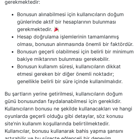
gerekmektedir:
Bonusun alınabilmesi için kullanıcıların doğum
günlerinde aktif bir hesaplarının bulunması
gerekmektedir.
Hesap doğrulama işlemlerinin tamamlanmış
olması, bonusun alınmasında önemli bir faktördür.
Bonusun geçerli olabilmesi için belirli bir minimum
bakiye miktarının bulunması gerekebilir.
Bonusun kullanım süresi, kullanıcıların dikkat
etmesi gereken bir diğer önemli noktadır;
genellikle belirli bir süre içinde kullanılmalıdır.
Bu şartların yerine getirilmesi, kullanıcıların doğum
günü bonusundan faydalanabilmesi için gereklidir.
Kullanıcıların bonusu ne şekilde kullanacakları ve hangi
oyunlarda geçerli olduğu gibi detaylar, söz konusu
site’nin kullanım koşullarında belirtilmektedir.
Kullanıcılar, bonusu kullanarak bahis yapma şansını
artırabilir ve bu süreçte eğlenceli bir deneyim