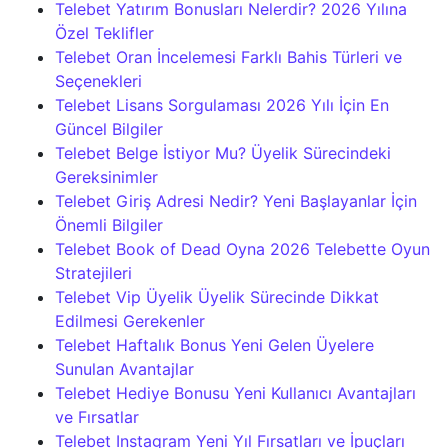
Telebet Yatırım Bonusları Nelerdir? 2026 Yılına
Özel Teklifler
Telebet Oran İncelemesi Farklı Bahis Türleri ve
Seçenekleri
Telebet Lisans Sorgulaması 2026 Yılı İçin En
Güncel Bilgiler
Telebet Belge İstiyor Mu? Üyelik Sürecindeki
Gereksinimler
Telebet Giriş Adresi Nedir? Yeni Başlayanlar İçin
Önemli Bilgiler
Telebet Book of Dead Oyna 2026 Telebette Oyun
Stratejileri
Telebet Vip Üyelik Üyelik Sürecinde Dikkat
Edilmesi Gerekenler
Telebet Haftalık Bonus Yeni Gelen Üyelere
Sunulan Avantajlar
Telebet Hediye Bonusu Yeni Kullanıcı Avantajları
ve Fırsatlar
Telebet Instagram Yeni Yıl Fırsatları ve İpuçları