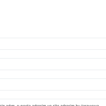
çin adım, e-posta adresim ve site adresim bu tarayıcıya