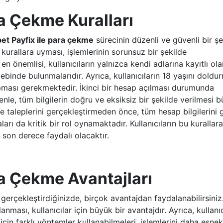
ra Çekme Kuralları
et Payfix ile para çekme
sürecinin düzenli ve güvenli bir şe
bu kurallara uyması, işlemlerinin sorunsuz bir şekilde
en önemlisi, kullanıcıların yalnızca kendi adlarına kayıtlı ola
binde bulunmalarıdır. Ayrıca, kullanıcıların 18 yaşını doldu
pması gerekmektedir. İkinci bir hesap açılması durumunda
enle, tüm bilgilerin doğru ve eksiksiz bir şekilde verilmesi 
e taleplerini gerçekleştirmeden önce, tüm hesap bilgilerini 
arı da kritik bir rol oynamaktadır. Kullanıcıların bu kurallara
 son derece faydalı olacaktır.
ra Çekme Avantajları
erçekleştirdiğinizde, birçok avantajdan faydalanabilirsiniz
anması, kullanıcılar için büyük bir avantajdır. Ayrıca, kullanıc
in farklı yöntemler kullanabilmeleri, işlemlerini daha esnek