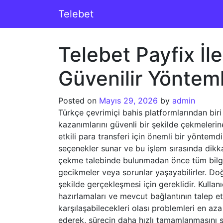
İçeriğe geç
Telebet
Ana gezinti
Telebet Payfix İl
Güvenilir Yöntem
Posted on
Mayıs 29, 2026
by
admin
Türkçe çevrimiçi bahis platformlarından bir
kazanımlarını güvenli bir şekilde çekmelerine
etkili para transferi için önemli bir yöntemdi
seçenekler sunar ve bu işlem sırasında dikka
çekme talebinde bulunmadan önce tüm bilgiler
gecikmeler veya sorunlar yaşayabilirler. Doğr
şekilde gerçekleşmesi için gereklidir. Kullan
hazırlamaları ve mevcut bağlantının talep et
karşılaşabilecekleri olası problemleri en aza i
ederek, sürecin daha hızlı tamamlanmasını sa