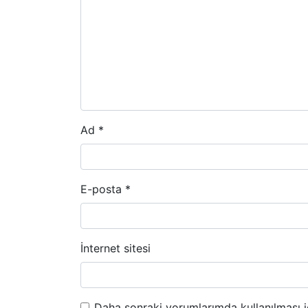
Ad
*
E-posta
*
İnternet sitesi
Daha sonraki yorumlarımda kullanılması i