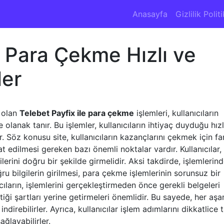
Anasayfa
Gizlilik Polit
e Para Çekme Hızlı ve
ler
i olan
Telebet Payfix ile para çekme
işlemleri, kullanıcıların
 olanak tanır. Bu işlemler, kullanıcıların ihtiyaç duyduğu hızl
r. Söz konusu site, kullanıcıların kazançlarını çekmek için far
t edilmesi gereken bazı önemli noktalar vardır. Kullanıcılar,
ini doğru bir şekilde girmelidir. Aksi takdirde, işlemlerin
u bilgilerin girilmesi, para çekme işlemlerinin sorunsuz bir
ıcıların, işlemlerini gerçekleştirmeden önce gerekli belgeleri
tiği şartları yerine getirmeleri önemlidir. Bu sayede, her a
ndirebilirler. Ayrıca, kullanıcılar işlem adımlarını dikkatlice 
ğlayabilirler.