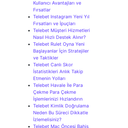
Kullanıcı Avantajları ve
Fırsatlar
Telebet Instagram Yeni Yıl
Fırsatları ve İpuçları
Telebet Müşteri Hizmetleri
Nasıl Hızlı Destek Alınır?
Telebet Rulet Oyna Yeni
Başlayanlar İçin Stratejiler
ve Taktikler
Telebet Canlı Skor
İstatistikleri Anlık Takip
Etmenin Yolları
Telebet Havale İle Para
Çekme Para Çekme
İşlemlerinizi Hızlandırın
Telebet Kimlik Doğrulama
Neden Bu Süreci Dikkatle
İzlemelisiniz?
Telebet Maç Öncesi Bahis