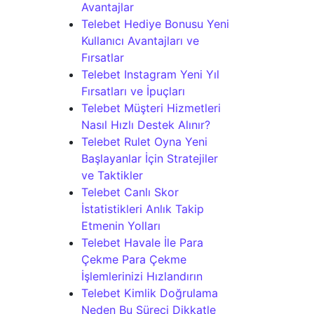
Avantajlar
Telebet Hediye Bonusu Yeni
Kullanıcı Avantajları ve
Fırsatlar
Telebet Instagram Yeni Yıl
Fırsatları ve İpuçları
Telebet Müşteri Hizmetleri
Nasıl Hızlı Destek Alınır?
Telebet Rulet Oyna Yeni
Başlayanlar İçin Stratejiler
ve Taktikler
Telebet Canlı Skor
İstatistikleri Anlık Takip
Etmenin Yolları
Telebet Havale İle Para
Çekme Para Çekme
İşlemlerinizi Hızlandırın
Telebet Kimlik Doğrulama
Neden Bu Süreci Dikkatle