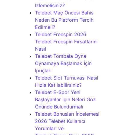
İzlemelisiniz?
Telebet Maç Öncesi Bahis
Neden Bu Platform Tercih
Edilmeli?
Telebet Freespin 2026
Telebet Freespin Fırsatlarını
Nasıl
Telebet Tombala Oyna
Oynamaya Başlamak İçin
İpuçları
Telebet Slot Turnuvası Nasıl
Hızla Katılabilirsiniz?
Telebet E-Spor Yeni
Başlayanlar İçin Neleri Göz
Önünde Bulundurmalı
Telebet Bonusları İncelemesi
2026 Telebet Kullanıcı
Yorumları ve