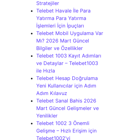
Stratejiler
Telebet Havale İle Para
Yatırma Para Yatırma
İşlemleri İçin İpuçları
Telebet Mobil Uygulama Var
Mı? 2026 Mart Güncel
Bilgiler ve Özellikler
Telebet 1003 Kayıt Adımları
ve Detaylar – Telebet1003
ile Hızla
Telebet Hesap Doğrulama
Yeni Kullanıcılar için Adım
Adım Kılavuz
Telebet Sanal Bahis 2026
Mart Güncel Gelişmeler ve
Yenilikler
Telebet 1002 3 Önemli
Gelişme – Hızlı Erişim için
Telebet1002’yi