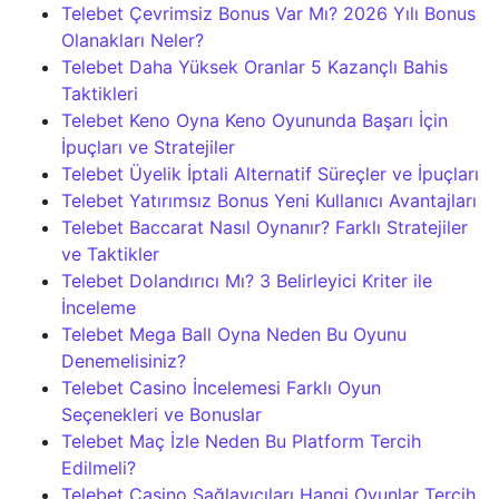
Telebet Çevrimsiz Bonus Var Mı? 2026 Yılı Bonus
Olanakları Neler?
Telebet Daha Yüksek Oranlar 5 Kazançlı Bahis
Taktikleri
Telebet Keno Oyna Keno Oyununda Başarı İçin
İpuçları ve Stratejiler
Telebet Üyelik İptali Alternatif Süreçler ve İpuçları
Telebet Yatırımsız Bonus Yeni Kullanıcı Avantajları
Telebet Baccarat Nasıl Oynanır? Farklı Stratejiler
ve Taktikler
Telebet Dolandırıcı Mı? 3 Belirleyici Kriter ile
İnceleme
Telebet Mega Ball Oyna Neden Bu Oyunu
Denemelisiniz?
Telebet Casino İncelemesi Farklı Oyun
Seçenekleri ve Bonuslar
Telebet Maç İzle Neden Bu Platform Tercih
Edilmeli?
Telebet Casino Sağlayıcıları Hangi Oyunlar Tercih