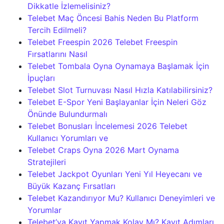
Dikkatle İzlemelisiniz?
Telebet Maç Öncesi Bahis Neden Bu Platform
Tercih Edilmeli?
Telebet Freespin 2026 Telebet Freespin
Fırsatlarını Nasıl
Telebet Tombala Oyna Oynamaya Başlamak İçin
İpuçları
Telebet Slot Turnuvası Nasıl Hızla Katılabilirsiniz?
Telebet E-Spor Yeni Başlayanlar İçin Neleri Göz
Önünde Bulundurmalı
Telebet Bonusları İncelemesi 2026 Telebet
Kullanıcı Yorumları ve
Telebet Craps Oyna 2026 Mart Oynama
Stratejileri
Telebet Jackpot Oyunları Yeni Yıl Heyecanı ve
Büyük Kazanç Fırsatları
Telebet Kazandırıyor Mu? Kullanıcı Deneyimleri ve
Yorumlar
Telebet’ya Kayıt Yapmak Kolay Mı? Kayıt Adımları