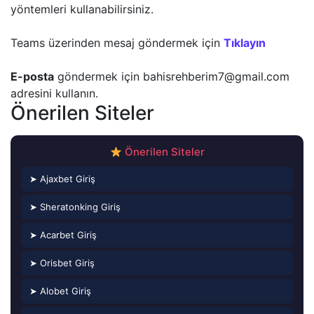
yöntemleri kullanabilirsiniz.
Teams üzerinden mesaj göndermek için
Tıklayın
E-posta
göndermek için
bahisrehberim7@gmail.com
adresini kullanın.
Önerilen Siteler
Önerilen Siteler
➤ Ajaxbet Giriş
➤ Sheratonking Giriş
➤ Acarbet Giriş
➤ Orisbet Giriş
➤ Alobet Giriş