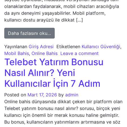
olanaklardan faydalanarak, mobil cihazları aracılığıyla
da aynı deneyimi yaşayabilirler. Mobil platform,
kullanıcı dostu arayüzü ile dikkat […]
from Telebet Mobil Giriş Kullanıcılar
Daha fazlasını oku…
Yayınlanan
Giriş Adresi
Etiketlenen
Kullanıcı Güvenliği
,
on Telebet Mob
Mobil Bahis
,
Online Bahis
Leave a comment
Telebet Yatırım Bonusu
Nasıl Alınır? Yeni
Kullanıcılar İçin 7 Adım
Posted on
Mart 17, 2026
by
admin
Online bahis dünyasında dikkat çeken bir platform olan
Telebet yatırım bonusu nasıl alınır? sorusu, birçok yeni
kullanıcı için önemli bir merak konusu haline gelmiştir.
Bu bonus, kullanıcıların yatırımlarını artırmasına ve söz