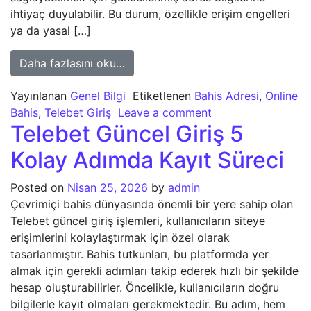
ihtiyaç duyulabilir. Bu durum, özellikle erişim engelleri
ya da yasal […]
from Telebet Giriş Adresi Nedir? Yen
Daha fazlasını oku…
Yayınlanan
Genel Bilgi
Etiketlenen
Bahis Adresi
,
Online
on Telebet Giriş Ad
Bahis
,
Telebet Giriş
Leave a comment
Telebet Güncel Giriş 5
Kolay Adımda Kayıt Süreci
Posted on
Nisan 25, 2026
by
admin
Çevrimiçi bahis dünyasında önemli bir yere sahip olan
Telebet güncel giriş işlemleri, kullanıcıların siteye
erişimlerini kolaylaştırmak için özel olarak
tasarlanmıştır. Bahis tutkunları, bu platformda yer
almak için gerekli adımları takip ederek hızlı bir şekilde
hesap oluşturabilirler. Öncelikle, kullanıcıların doğru
bilgilerle kayıt olmaları gerekmektedir. Bu adım, hem