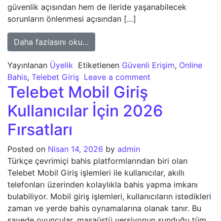
güvenlik açısından hem de ileride yaşanabilecek
sorunların önlenmesi açısından […]
from Telebet Güncel Giriş 5 Kolay 
Daha fazlasını oku…
Yayınlanan
Üyelik
Etiketlenen
Güvenli Erişim
,
Online
on Telebet Güncel 
Bahis
,
Telebet Giriş
Leave a comment
Telebet Mobil Giriş
Kullanıcılar İçin 2026
Fırsatları
Posted on
Nisan 14, 2026
by
admin
Türkçe çevrimiçi bahis platformlarından biri olan
Telebet Mobil Giriş işlemleri ile kullanıcılar, akıllı
telefonları üzerinden kolaylıkla bahis yapma imkanı
bulabiliyor. Mobil giriş işlemleri, kullanıcıların istedikleri
zaman ve yerde bahis oynamalarına olanak tanır. Bu
sayede oyuncular, masaüstü versiyonun sunduğu tüm