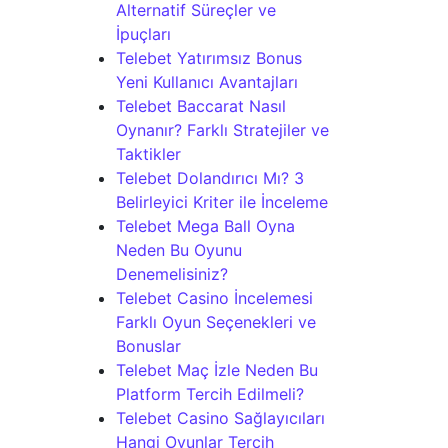
Alternatif Süreçler ve
İpuçları
Telebet Yatırımsız Bonus
Yeni Kullanıcı Avantajları
Telebet Baccarat Nasıl
Oynanır? Farklı Stratejiler ve
Taktikler
Telebet Dolandırıcı Mı? 3
Belirleyici Kriter ile İnceleme
Telebet Mega Ball Oyna
Neden Bu Oyunu
Denemelisiniz?
Telebet Casino İncelemesi
Farklı Oyun Seçenekleri ve
Bonuslar
Telebet Maç İzle Neden Bu
Platform Tercih Edilmeli?
Telebet Casino Sağlayıcıları
Hangi Oyunlar Tercih