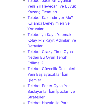
Telebet Jackpot Oyunları
Yeni Yıl Heyecanı ve Büyük
Kazanç Fırsatları
Telebet Kazandırıyor Mu?
Kullanıcı Deneyimleri ve
Yorumlar
Telebet’ya Kayıt Yapmak
Kolay Mı? Kayıt Adımları ve
Detaylar
Telebet Crazy Time Oyna
Neden Bu Oyun Tercih
Edilmeli?
Telebet Güvenlik Önlemleri
Yeni Başlayacaklar İçin
İşlemler
Telebet Poker Oyna Yeni
Başlayanlar İçin İpuçları ve
Stratejiler
Telebet Havale İle Para