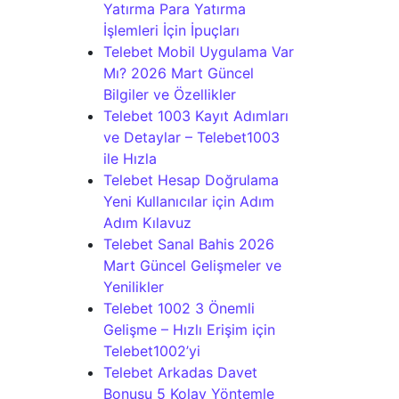
Yatırma Para Yatırma
İşlemleri İçin İpuçları
Telebet Mobil Uygulama Var
Mı? 2026 Mart Güncel
Bilgiler ve Özellikler
Telebet 1003 Kayıt Adımları
ve Detaylar – Telebet1003
ile Hızla
Telebet Hesap Doğrulama
Yeni Kullanıcılar için Adım
Adım Kılavuz
Telebet Sanal Bahis 2026
Mart Güncel Gelişmeler ve
Yenilikler
Telebet 1002 3 Önemli
Gelişme – Hızlı Erişim için
Telebet1002’yi
Telebet Arkadas Davet
Bonusu 5 Kolay Yöntemle