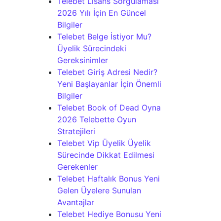
Telebet Lisans Sorgulaması
2026 Yılı İçin En Güncel
Bilgiler
Telebet Belge İstiyor Mu?
Üyelik Sürecindeki
Gereksinimler
Telebet Giriş Adresi Nedir?
Yeni Başlayanlar İçin Önemli
Bilgiler
Telebet Book of Dead Oyna
2026 Telebette Oyun
Stratejileri
Telebet Vip Üyelik Üyelik
Sürecinde Dikkat Edilmesi
Gerekenler
Telebet Haftalık Bonus Yeni
Gelen Üyelere Sunulan
Avantajlar
Telebet Hediye Bonusu Yeni