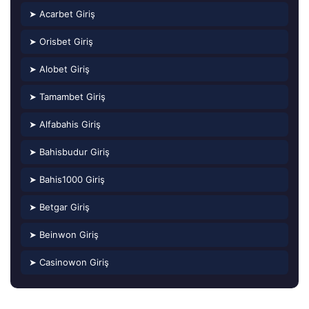
➤ Acarbet Giriş
➤ Orisbet Giriş
➤ Alobet Giriş
➤ Tamambet Giriş
➤ Alfabahis Giriş
➤ Bahisbudur Giriş
➤ Bahis1000 Giriş
➤ Betgar Giriş
➤ Beinwon Giriş
➤ Casinowon Giriş