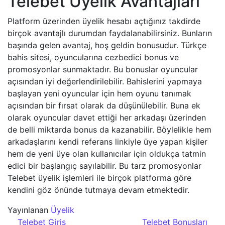
Telebet Üyelik Avantajları
Platform üzerinden üyelik hesabı açtığınız takdirde
birçok avantajlı durumdan faydalanabilirsiniz. Bunların
başında gelen avantaj, hoş geldin bonusudur. Türkçe
bahis sitesi, oyuncularına cezbedici bonus ve
promosyonlar sunmaktadır. Bu bonuslar oyuncular
açısından iyi değerlendirilebilir. Bahislerini yapmaya
başlayan yeni oyuncular için hem oyunu tanımak
açısından bir fırsat olarak da düşünülebilir. Buna ek
olarak oyuncular davet ettiği her arkadaşı üzerinden
de belli miktarda bonus da kazanabilir. Böylelikle hem
arkadaşlarını kendi referans linkiyle üye yapan kişiler
hem de yeni üye olan kullanıcılar için oldukça tatmin
edici bir başlangıç sayılabilir. Bu tarz promosyonlar
Telebet üyelik işlemleri ile birçok platforma göre
kendini göz önünde tutmaya devam etmektedir.
Yayınlanan
Üyelik
Yazı dolaşımı
Telebet Giriş
Telebet Bonusları