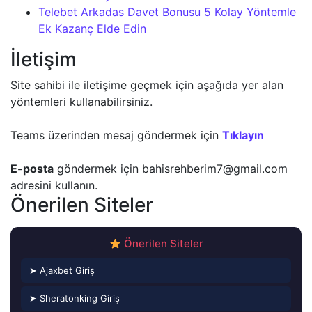
Telebet Arkadas Davet Bonusu 5 Kolay Yöntemle
Ek Kazanç Elde Edin
İletişim
Site sahibi ile iletişime geçmek için aşağıda yer alan
yöntemleri kullanabilirsiniz.
Teams üzerinden mesaj göndermek için
Tıklayın
E-posta
göndermek için
bahisrehberim7@gmail.com
adresini kullanın.
Önerilen Siteler
Önerilen Siteler
➤ Ajaxbet Giriş
➤ Sheratonking Giriş