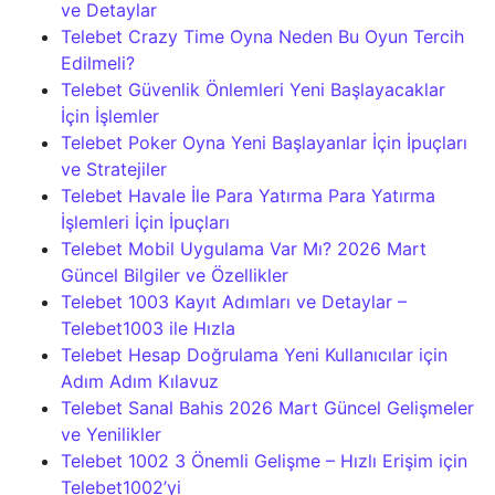
ve Detaylar
Telebet Crazy Time Oyna Neden Bu Oyun Tercih
Edilmeli?
Telebet Güvenlik Önlemleri Yeni Başlayacaklar
İçin İşlemler
Telebet Poker Oyna Yeni Başlayanlar İçin İpuçları
ve Stratejiler
Telebet Havale İle Para Yatırma Para Yatırma
İşlemleri İçin İpuçları
Telebet Mobil Uygulama Var Mı? 2026 Mart
Güncel Bilgiler ve Özellikler
Telebet 1003 Kayıt Adımları ve Detaylar –
Telebet1003 ile Hızla
Telebet Hesap Doğrulama Yeni Kullanıcılar için
Adım Adım Kılavuz
Telebet Sanal Bahis 2026 Mart Güncel Gelişmeler
ve Yenilikler
Telebet 1002 3 Önemli Gelişme – Hızlı Erişim için
Telebet1002’yi