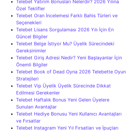
Telebet Yatırım Bonusları Nelerdir? 2026 Yılına
Özel Teklifler
Telebet Oran İncelemesi Farklı Bahis Türleri ve
Seçenekleri
Telebet Lisans Sorgulaması 2026 Yılı İçin En
Güncel Bilgiler
Telebet Belge İstiyor Mu? Üyelik Sürecindeki
Gereksinimler
Telebet Giriş Adresi Nedir? Yeni Başlayanlar İçin
Önemli Bilgiler
Telebet Book of Dead Oyna 2026 Telebette Oyun
Stratejileri
Telebet Vip Üyelik Üyelik Sürecinde Dikkat
Edilmesi Gerekenler
Telebet Haftalık Bonus Yeni Gelen Üyelere
Sunulan Avantajlar
Telebet Hediye Bonusu Yeni Kullanıcı Avantajları
ve Fırsatlar
Telebet Instagram Yeni Yıl Fırsatları ve İpuçları