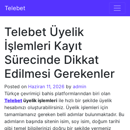
İçeriğe geç
Telebet
Ana gezinti
Telebet Üyelik
İşlemleri Kayıt
Sürecinde Dikkat
Edilmesi Gerekenler
Posted on
Haziran 11, 2026
by
admin
Türkçe çevrimiçi bahis platformlarından biri olan
Telebet
üyelik işlemleri
ile hızlı bir şekilde üyelik
hesabınızı oluşturabilirsiniz. Üyelik işlemleri için
tamamlamanız gereken belli adımlar bulunmaktadır. Bu
adımların başında sitenin isim, soy isim, doğum tarihi
gibi temel bilgilerinizi doğru bir şekilde vermeniz