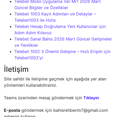
Telebet Mobil Uygulama Var Mı? 2026 Mart
Güncel Bilgiler ve Özellikler
Telebet 1003 Kayıt Adımları ve Detaylar –
Telebet1003 ile Hızla
Telebet Hesap Doğrulama Yeni Kullanıcılar için
Adım Adım Kılavuz
Telebet Sanal Bahis 2026 Mart Güncel Gelişmeler
ve Yenilikler
Telebet 1002 3 Önemli Gelişme – Hızlı Erişim için
Telebet1002’yi
İletişim
Site sahibi ile iletişime geçmek için aşağıda yer alan
yöntemleri kullanabilirsiniz.
Teams üzerinden mesaj göndermek için
Tıklayın
E-posta
göndermek için
bahisrehberim7@gmail.com
adresini kullanın.