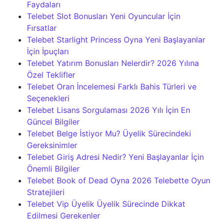
Faydaları
Telebet Slot Bonusları Yeni Oyuncular İçin
Fırsatlar
Telebet Starlight Princess Oyna Yeni Başlayanlar
İçin İpuçları
Telebet Yatırım Bonusları Nelerdir? 2026 Yılına
Özel Teklifler
Telebet Oran İncelemesi Farklı Bahis Türleri ve
Seçenekleri
Telebet Lisans Sorgulaması 2026 Yılı İçin En
Güncel Bilgiler
Telebet Belge İstiyor Mu? Üyelik Sürecindeki
Gereksinimler
Telebet Giriş Adresi Nedir? Yeni Başlayanlar İçin
Önemli Bilgiler
Telebet Book of Dead Oyna 2026 Telebette Oyun
Stratejileri
Telebet Vip Üyelik Üyelik Sürecinde Dikkat
Edilmesi Gerekenler