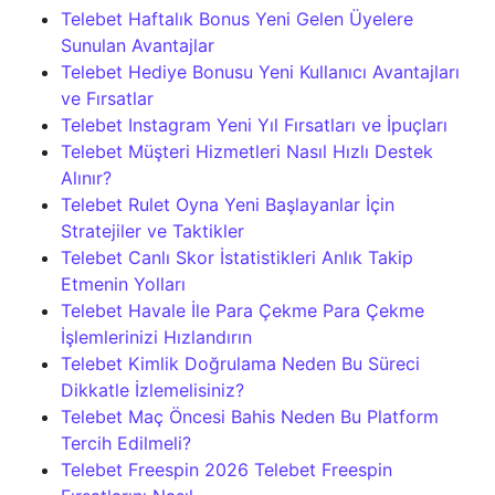
Telebet Haftalık Bonus Yeni Gelen Üyelere
Sunulan Avantajlar
Telebet Hediye Bonusu Yeni Kullanıcı Avantajları
ve Fırsatlar
Telebet Instagram Yeni Yıl Fırsatları ve İpuçları
Telebet Müşteri Hizmetleri Nasıl Hızlı Destek
Alınır?
Telebet Rulet Oyna Yeni Başlayanlar İçin
Stratejiler ve Taktikler
Telebet Canlı Skor İstatistikleri Anlık Takip
Etmenin Yolları
Telebet Havale İle Para Çekme Para Çekme
İşlemlerinizi Hızlandırın
Telebet Kimlik Doğrulama Neden Bu Süreci
Dikkatle İzlemelisiniz?
Telebet Maç Öncesi Bahis Neden Bu Platform
Tercih Edilmeli?
Telebet Freespin 2026 Telebet Freespin