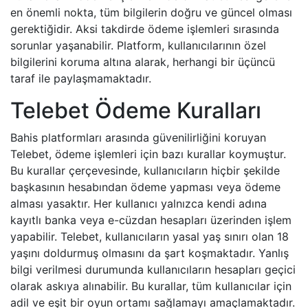
en önemli nokta, tüm bilgilerin doğru ve güncel olması
gerektiğidir. Aksi takdirde ödeme işlemleri sırasında
sorunlar yaşanabilir. Platform, kullanıcılarının özel
bilgilerini koruma altına alarak, herhangi bir üçüncü
taraf ile paylaşmamaktadır.
Telebet Ödeme Kuralları
Bahis platformları arasında güvenilirliğini koruyan
Telebet, ödeme işlemleri için bazı kurallar koymuştur.
Bu kurallar çerçevesinde, kullanıcıların hiçbir şekilde
başkasının hesabından ödeme yapması veya ödeme
alması yasaktır. Her kullanıcı yalnızca kendi adına
kayıtlı banka veya e-cüzdan hesapları üzerinden işlem
yapabilir. Telebet, kullanıcıların yasal yaş sınırı olan 18
yaşını doldurmuş olmasını da şart koşmaktadır. Yanlış
bilgi verilmesi durumunda kullanıcıların hesapları geçici
olarak askıya alınabilir. Bu kurallar, tüm kullanıcılar için
adil ve eşit bir oyun ortamı sağlamayı amaçlamaktadır.