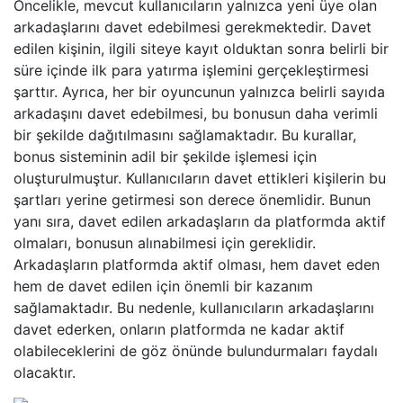
Öncelikle, mevcut kullanıcıların yalnızca yeni üye olan
arkadaşlarını davet edebilmesi gerekmektedir. Davet
edilen kişinin, ilgili siteye kayıt olduktan sonra belirli bir
süre içinde ilk para yatırma işlemini gerçekleştirmesi
şarttır. Ayrıca, her bir oyuncunun yalnızca belirli sayıda
arkadaşını davet edebilmesi, bu bonusun daha verimli
bir şekilde dağıtılmasını sağlamaktadır. Bu kurallar,
bonus sisteminin adil bir şekilde işlemesi için
oluşturulmuştur. Kullanıcıların davet ettikleri kişilerin bu
şartları yerine getirmesi son derece önemlidir. Bunun
yanı sıra, davet edilen arkadaşların da platformda aktif
olmaları, bonusun alınabilmesi için gereklidir.
Arkadaşların platformda aktif olması, hem davet eden
hem de davet edilen için önemli bir kazanım
sağlamaktadır. Bu nedenle, kullanıcıların arkadaşlarını
davet ederken, onların platformda ne kadar aktif
olabileceklerini de göz önünde bulundurmaları faydalı
olacaktır.