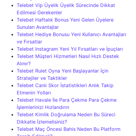
Telebet Vip Üyelik Üyelik Sürecinde Dikkat
Edilmesi Gerekenler
Telebet Haftalık Bonus Yeni Gelen Üyelere
Sunulan Avantajlar
Telebet Hediye Bonusu Yeni Kullanıcı Avantajları
ve Fırsatlar
Telebet Instagram Yeni Yıl Fırsatları ve İpuçları
Telebet Müşteri Hizmetleri Nasıl Hızlı Destek
Alınır?
Telebet Rulet Oyna Yeni Başlayanlar İçin
Stratejiler ve Taktikler
Telebet Canlı Skor İstatistikleri Anlık Takip
Etmenin Yolları
Telebet Havale İle Para Çekme Para Çekme
İşlemlerinizi Hızlandırın
Telebet Kimlik Doğrulama Neden Bu Süreci
Dikkatle İzlemelisiniz?
Telebet Maç Öncesi Bahis Neden Bu Platform