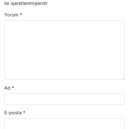
ile işaretlenmişlerdir
Yorum
*
Ad
*
E-posta
*