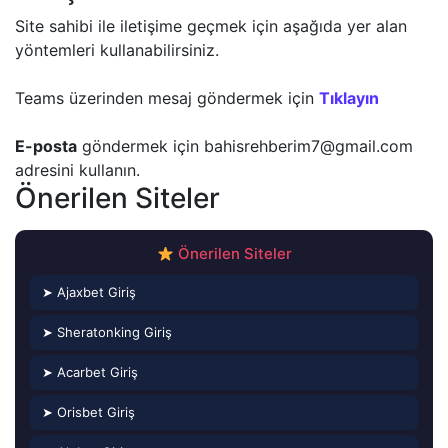
Site sahibi ile iletişime geçmek için aşağıda yer alan
yöntemleri kullanabilirsiniz.
Teams üzerinden mesaj göndermek için
Tıklayın
E-posta
göndermek için
bahisrehberim7@gmail.com
adresini kullanın.
Önerilen Siteler
Önerilen Siteler
➤ Ajaxbet Giriş
➤ Sheratonking Giriş
➤ Acarbet Giriş
➤ Orisbet Giriş