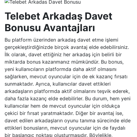
Telebet Arkadaş Davet
Bonusu Avantajları
Bu platform üzerinden arkadaş davet etme işlemi
gerçekleştirdiğinizde birçok avantaj elde edebilirsiniz.
İlk olarak, davet ettiğiniz her arkadaş için belirli bir
miktarda bonus kazanmanız mümkündür. Bu bonus,
yeni kullanıcıların platformda daha aktif olmasını
sağlarken, mevcut oyuncular için de ek kazanç fırsatı
sunmaktadır. Ayrıca, kullanıcılar davet ettikleri
arkadaşların platformda aktif olmalarını teşvik ederek,
daha fazla kazanç elde edebilirler. Bu durum, hem yeni
kullanıcılar hem de mevcut oyuncular için oldukça
çekici bir fırsat yaratmaktadır. Diğer bir avantaj ise,
davet edilen arkadaşların oyunu tanıma sürecinde elde
ettikleri bonusların, mevcut oyuncular için de faydalı
bir başlangıç noktası oluşturmasıdır. Böylelikle,