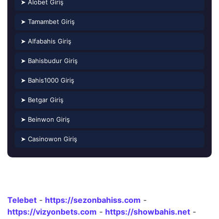
➤ Alobet Giriş
➤ Tamambet Giriş
➤ Alfabahis Giriş
➤ Bahisbudur Giriş
➤ Bahis1000 Giriş
➤ Betgar Giriş
➤ Beinwon Giriş
➤ Casinowon Giriş
Telebet
-
https://sezonbahiss.com
-
https://vizyonbets.com
-
https://showbahis.net
-