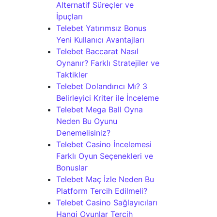
ebet Ücretsiz Döndürme Neden Bu Fırsatlar Kaçırılmamalı?
Alternatif Süreçler ve
İpuçları
Telebet Yatırımsız Bonus
Yeni Kullanıcı Avantajları
Telebet Baccarat Nasıl
Oynanır? Farklı Stratejiler ve
Taktikler
Telebet Dolandırıcı Mı? 3
Belirleyici Kriter ile İnceleme
Telebet Mega Ball Oyna
Neden Bu Oyunu
Denemelisiniz?
Telebet Casino İncelemesi
Farklı Oyun Seçenekleri ve
Bonuslar
Telebet Maç İzle Neden Bu
Platform Tercih Edilmeli?
Telebet Casino Sağlayıcıları
Hangi Oyunlar Tercih