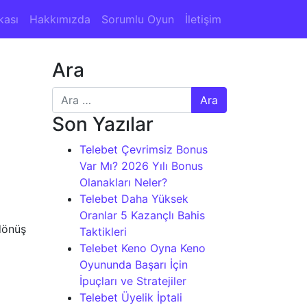
ikası
Hakkımızda
Sorumlu Oyun
İletişim
Ara
Arama:
Son Yazılar
Telebet Çevrimsiz Bonus
Var Mı? 2026 Yılı Bonus
Olanakları Neler?
Telebet Daha Yüksek
Oranlar 5 Kazançlı Bahis
 dönüş
Taktikleri
Telebet Keno Oyna Keno
Oyununda Başarı İçin
İpuçları ve Stratejiler
Telebet Üyelik İptali