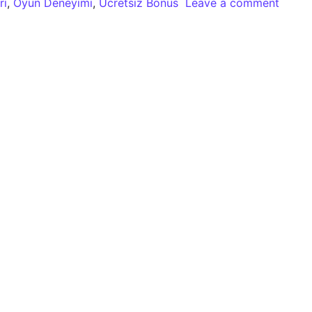
on Tel
rı
,
Oyun Deneyimi
,
Ücretsiz Bonus
Leave a comment