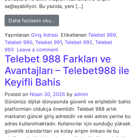
sağlayabiliyor. Bu yazıda, yeni […]
from Telebet 989 5 İhtiyacınız Olan 
Daha fazlasını oku…
Yayınlanan
Giriş Adresi
Etiketlenen
Telebet 989
,
Telebet 990
,
Telebet 991
,
Telebet 992
,
Telebet
on Telebet 989 5 İhtiyacınız Olan B
993
Leave a comment
Telebet 988 Farkları ve
Avantajları – Telebet988 ile
Keyifli Bahis
Posted on
Nisan 30, 2026
by
admin
Günümüz dijital dünyasında güvenli ve erişilebilir bahis
platformları oldukça önemlidir. Telebet 988 artık
markanın güncel giriş adresidir ve eski adres yerine bu
adres kullanılmaktadır. Kullanıcılar için sunduğu yüksek
güvenlik standartları ve kolay erişim imkanı ile bu