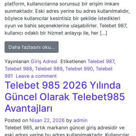
platform, kullanıcılarına sorunsuz bir erişim imkanı
sunmaktadır. Eski adres yerine bu adres kullanılmalıdır,
böylece kullanıcılar kesintisiz bir şekilde istedikleri
oyun ve bahis seçeneklerine ulaşabilirler. Telebet 987,
kullanıcı odaklı bir hizmet anlayışı ile, her […]
from Telebet 987 Neden Telebet987i
Daha fazlasını oku…
Yayınlanan
Giriş Adresi
Etiketlenen
Telebet 987
,
Telebet 988
,
Telebet 989
,
Telebet 990
,
Telebet
on Telebet 987 Neden Telebet987i 
991
Leave a comment
Telebet 985 2026 Yılında
Güncel Olarak Telebet985
Avantajları
Posted on
Nisan 22, 2026
by
admin
Telebet 985, artık markanın güncel giriş adresidir ve
eski adres yerine bu adres kullanılmaktadır. Kullanıcılar