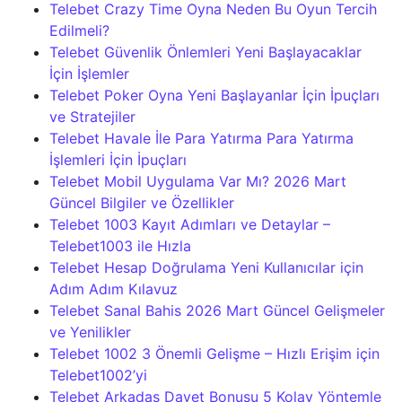
Telebet Crazy Time Oyna Neden Bu Oyun Tercih
Edilmeli?
Telebet Güvenlik Önlemleri Yeni Başlayacaklar
İçin İşlemler
Telebet Poker Oyna Yeni Başlayanlar İçin İpuçları
ve Stratejiler
Telebet Havale İle Para Yatırma Para Yatırma
İşlemleri İçin İpuçları
Telebet Mobil Uygulama Var Mı? 2026 Mart
Güncel Bilgiler ve Özellikler
Telebet 1003 Kayıt Adımları ve Detaylar –
Telebet1003 ile Hızla
Telebet Hesap Doğrulama Yeni Kullanıcılar için
Adım Adım Kılavuz
Telebet Sanal Bahis 2026 Mart Güncel Gelişmeler
ve Yenilikler
Telebet 1002 3 Önemli Gelişme – Hızlı Erişim için
Telebet1002’yi
Telebet Arkadas Davet Bonusu 5 Kolay Yöntemle