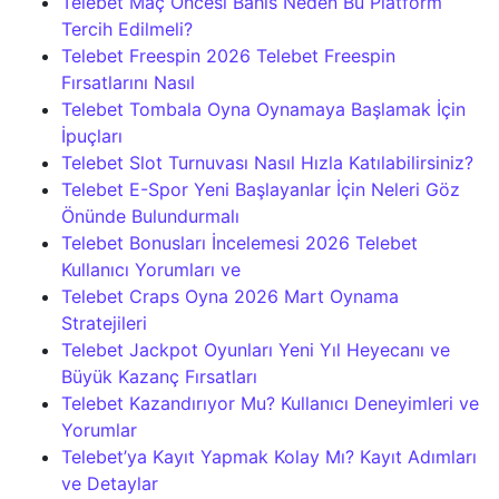
Telebet Maç Öncesi Bahis Neden Bu Platform
Tercih Edilmeli?
Telebet Freespin 2026 Telebet Freespin
Fırsatlarını Nasıl
Telebet Tombala Oyna Oynamaya Başlamak İçin
İpuçları
Telebet Slot Turnuvası Nasıl Hızla Katılabilirsiniz?
Telebet E-Spor Yeni Başlayanlar İçin Neleri Göz
Önünde Bulundurmalı
Telebet Bonusları İncelemesi 2026 Telebet
Kullanıcı Yorumları ve
Telebet Craps Oyna 2026 Mart Oynama
Stratejileri
Telebet Jackpot Oyunları Yeni Yıl Heyecanı ve
Büyük Kazanç Fırsatları
Telebet Kazandırıyor Mu? Kullanıcı Deneyimleri ve
Yorumlar
Telebet’ya Kayıt Yapmak Kolay Mı? Kayıt Adımları
ve Detaylar