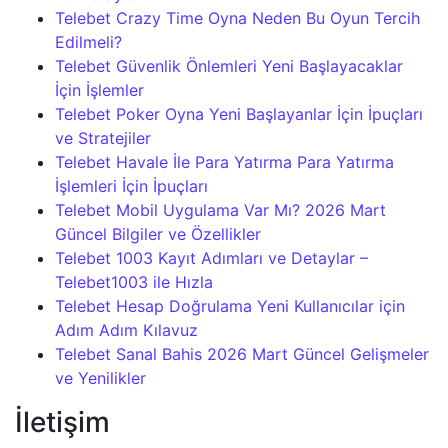
Telebet Crazy Time Oyna Neden Bu Oyun Tercih
Edilmeli?
Telebet Güvenlik Önlemleri Yeni Başlayacaklar
İçin İşlemler
Telebet Poker Oyna Yeni Başlayanlar İçin İpuçları
ve Stratejiler
Telebet Havale İle Para Yatırma Para Yatırma
İşlemleri İçin İpuçları
Telebet Mobil Uygulama Var Mı? 2026 Mart
Güncel Bilgiler ve Özellikler
Telebet 1003 Kayıt Adımları ve Detaylar –
Telebet1003 ile Hızla
Telebet Hesap Doğrulama Yeni Kullanıcılar için
Adım Adım Kılavuz
Telebet Sanal Bahis 2026 Mart Güncel Gelişmeler
ve Yenilikler
İletişim