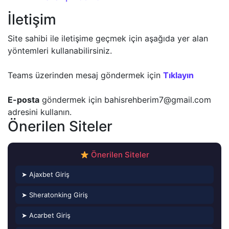
İletişim
Site sahibi ile iletişime geçmek için aşağıda yer alan
yöntemleri kullanabilirsiniz.
Teams üzerinden mesaj göndermek için
Tıklayın
E-posta
göndermek için
bahisrehberim7@gmail.com
adresini kullanın.
Önerilen Siteler
Önerilen Siteler
➤ Ajaxbet Giriş
➤ Sheratonking Giriş
➤ Acarbet Giriş