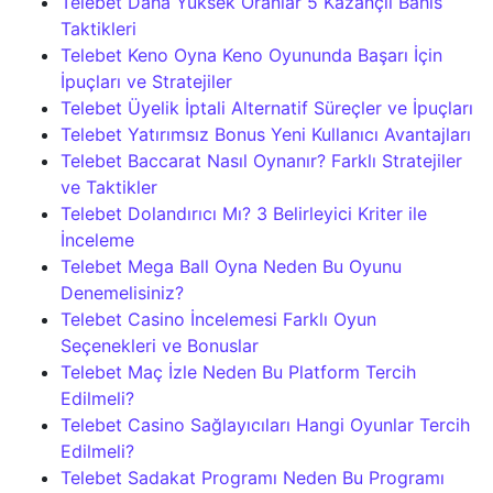
Telebet Daha Yüksek Oranlar 5 Kazançlı Bahis
Taktikleri
Telebet Keno Oyna Keno Oyununda Başarı İçin
İpuçları ve Stratejiler
Telebet Üyelik İptali Alternatif Süreçler ve İpuçları
Telebet Yatırımsız Bonus Yeni Kullanıcı Avantajları
Telebet Baccarat Nasıl Oynanır? Farklı Stratejiler
ve Taktikler
Telebet Dolandırıcı Mı? 3 Belirleyici Kriter ile
İnceleme
Telebet Mega Ball Oyna Neden Bu Oyunu
Denemelisiniz?
Telebet Casino İncelemesi Farklı Oyun
Seçenekleri ve Bonuslar
Telebet Maç İzle Neden Bu Platform Tercih
Edilmeli?
Telebet Casino Sağlayıcıları Hangi Oyunlar Tercih
Edilmeli?
Telebet Sadakat Programı Neden Bu Programı