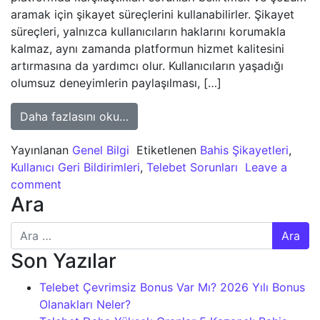
aramak için şikayet süreçlerini kullanabilirler. Şikayet
süreçleri, yalnızca kullanıcıların haklarını korumakla
kalmaz, aynı zamanda platformun hizmet kalitesini
artırmasına da yardımcı olur. Kullanıcıların yaşadığı
olumsuz deneyimlerin paylaşılması, […]
from Telebet Şikayet Şikayetlerinizi 
Daha fazlasını oku…
Yayınlanan
Genel Bilgi
Etiketlenen
Bahis Şikayetleri
,
Kullanıcı Geri Bildirimleri
,
Telebet Sorunları
Leave a
on Telebet Şikayet Şikayetlerinizi İletmenin Yolla
comment
Ara
Arama:
Son Yazılar
Telebet Çevrimsiz Bonus Var Mı? 2026 Yılı Bonus
Olanakları Neler?