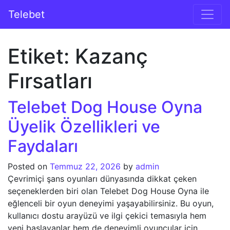
İçeriğe geç
Telebet
Ana gezinti
Etiket:
Kazanç
Fırsatları
Telebet Dog House Oyna
Üyelik Özellikleri ve
Faydaları
Posted on
Temmuz 22, 2026
by
admin
Çevrimiçi şans oyunları dünyasında dikkat çeken
seçeneklerden biri olan Telebet Dog House Oyna ile
eğlenceli bir oyun deneyimi yaşayabilirsiniz. Bu oyun,
kullanıcı dostu arayüzü ve ilgi çekici temasıyla hem
yeni başlayanlar hem de deneyimli oyuncular için