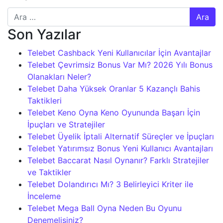
Arama:
Son Yazılar
Telebet Cashback Yeni Kullanıcılar İçin Avantajlar
Telebet Çevrimsiz Bonus Var Mı? 2026 Yılı Bonus
Olanakları Neler?
Telebet Daha Yüksek Oranlar 5 Kazançlı Bahis
Taktikleri
Telebet Keno Oyna Keno Oyununda Başarı İçin
İpuçları ve Stratejiler
Telebet Üyelik İptali Alternatif Süreçler ve İpuçları
Telebet Yatırımsız Bonus Yeni Kullanıcı Avantajları
Telebet Baccarat Nasıl Oynanır? Farklı Stratejiler
ve Taktikler
Telebet Dolandırıcı Mı? 3 Belirleyici Kriter ile
İnceleme
Telebet Mega Ball Oyna Neden Bu Oyunu
Denemelisiniz?