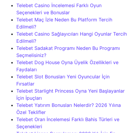
Telebet Casino İncelemesi Farklı Oyun
Seçenekleri ve Bonuslar
Telebet Maç İzle Neden Bu Platform Tercih
Edilmeli?
Telebet Casino Sağlayıcıları Hangi Oyunlar Tercih
Edilmeli?
Telebet Sadakat Programı Neden Bu Programı
Seçmelisiniz?
Telebet Dog House Oyna Üyelik Özellikleri ve
Faydaları
Telebet Slot Bonusları Yeni Oyuncular İçin
Fırsatlar
Telebet Starlight Princess Oyna Yeni Başlayanlar
İçin İpuçları
Telebet Yatırım Bonusları Nelerdir? 2026 Yılına
Özel Teklifler
Telebet Oran İncelemesi Farklı Bahis Türleri ve
Seçenekleri