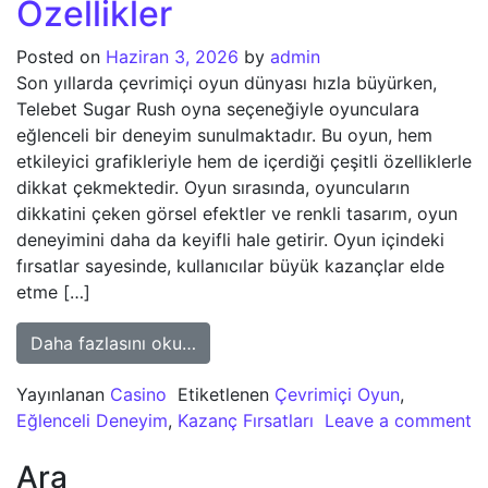
Özellikler
Posted on
Haziran 3, 2026
by
admin
Son yıllarda çevrimiçi oyun dünyası hızla büyürken,
Telebet Sugar Rush oyna seçeneğiyle oyunculara
eğlenceli bir deneyim sunulmaktadır. Bu oyun, hem
etkileyici grafikleriyle hem de içerdiği çeşitli özelliklerle
dikkat çekmektedir. Oyun sırasında, oyuncuların
dikkatini çeken görsel efektler ve renkli tasarım, oyun
deneyimini daha da keyifli hale getirir. Oyun içindeki
fırsatlar sayesinde, kullanıcılar büyük kazançlar elde
etme […]
from Telebet Sugar Rush Oyna 2026
Daha fazlasını oku…
Yayınlanan
Casino
Etiketlenen
Çevrimiçi Oyun
,
Eğlenceli Deneyim
,
Kazanç Fırsatları
Leave a comment
on Telebet Sugar Rush Oyna 2026 Mart Güncel Özellikler
Ara