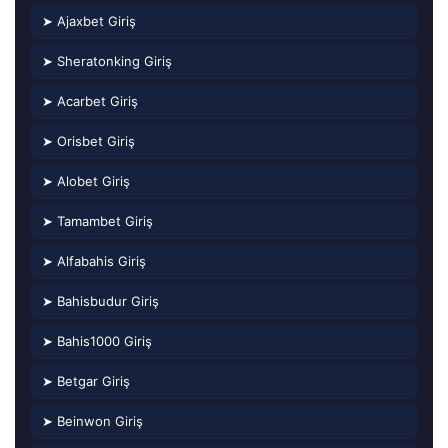
➤ Ajaxbet Giriş
➤ Sheratonking Giriş
➤ Acarbet Giriş
➤ Orisbet Giriş
➤ Alobet Giriş
➤ Tamambet Giriş
➤ Alfabahis Giriş
➤ Bahisbudur Giriş
➤ Bahis1000 Giriş
➤ Betgar Giriş
➤ Beinwon Giriş