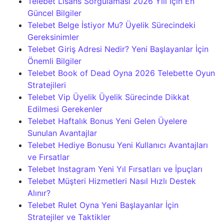
Telebet Lisans Sorgulaması 2026 Yılı İçin En
Güncel Bilgiler
Telebet Belge İstiyor Mu? Üyelik Sürecindeki
Gereksinimler
Telebet Giriş Adresi Nedir? Yeni Başlayanlar İçin
Önemli Bilgiler
Telebet Book of Dead Oyna 2026 Telebette Oyun
Stratejileri
Telebet Vip Üyelik Üyelik Sürecinde Dikkat
Edilmesi Gerekenler
Telebet Haftalık Bonus Yeni Gelen Üyelere
Sunulan Avantajlar
Telebet Hediye Bonusu Yeni Kullanıcı Avantajları
ve Fırsatlar
Telebet Instagram Yeni Yıl Fırsatları ve İpuçları
Telebet Müşteri Hizmetleri Nasıl Hızlı Destek
Alınır?
Telebet Rulet Oyna Yeni Başlayanlar İçin
Stratejiler ve Taktikler