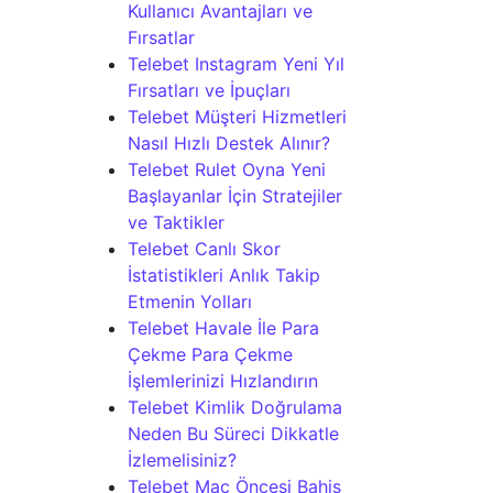
Kullanıcı Avantajları ve
Fırsatlar
Telebet Instagram Yeni Yıl
Fırsatları ve İpuçları
Telebet Müşteri Hizmetleri
Nasıl Hızlı Destek Alınır?
Telebet Rulet Oyna Yeni
Başlayanlar İçin Stratejiler
ve Taktikler
Telebet Canlı Skor
İstatistikleri Anlık Takip
Etmenin Yolları
Telebet Havale İle Para
Çekme Para Çekme
İşlemlerinizi Hızlandırın
Telebet Kimlik Doğrulama
Neden Bu Süreci Dikkatle
İzlemelisiniz?
Telebet Maç Öncesi Bahis