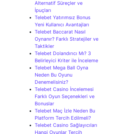
on Telebet Havale İle Para Çekme Para Çekme İşlemlerinizi 
Alternatif Süreçler ve
İpuçları
Telebet Yatırımsız Bonus
Yeni Kullanıcı Avantajları
Telebet Baccarat Nasıl
Oynanır? Farklı Stratejiler ve
Taktikler
Telebet Dolandırıcı Mı? 3
Belirleyici Kriter ile İnceleme
Telebet Mega Ball Oyna
Neden Bu Oyunu
Denemelisiniz?
Telebet Casino İncelemesi
Farklı Oyun Seçenekleri ve
Bonuslar
Telebet Maç İzle Neden Bu
Platform Tercih Edilmeli?
Telebet Casino Sağlayıcıları
Hangi Oyunlar Tercih