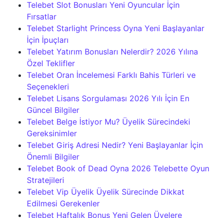
Telebet Slot Bonusları Yeni Oyuncular İçin
Fırsatlar
Telebet Starlight Princess Oyna Yeni Başlayanlar
İçin İpuçları
Telebet Yatırım Bonusları Nelerdir? 2026 Yılına
Özel Teklifler
Telebet Oran İncelemesi Farklı Bahis Türleri ve
Seçenekleri
Telebet Lisans Sorgulaması 2026 Yılı İçin En
Güncel Bilgiler
Telebet Belge İstiyor Mu? Üyelik Sürecindeki
Gereksinimler
Telebet Giriş Adresi Nedir? Yeni Başlayanlar İçin
Önemli Bilgiler
Telebet Book of Dead Oyna 2026 Telebette Oyun
Stratejileri
Telebet Vip Üyelik Üyelik Sürecinde Dikkat
Edilmesi Gerekenler
Telebet Haftalık Bonus Yeni Gelen Üyelere