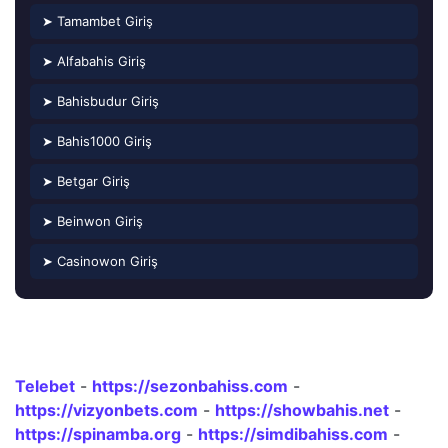
➤ Tamambet Giriş
➤ Alfabahis Giriş
➤ Bahisbudur Giriş
➤ Bahis1000 Giriş
➤ Betgar Giriş
➤ Beinwon Giriş
➤ Casinowon Giriş
Telebet
-
https://sezonbahiss.com
-
https://vizyonbets.com
-
https://showbahis.net
-
https://spinamba.org
-
https://simdibahiss.com
-