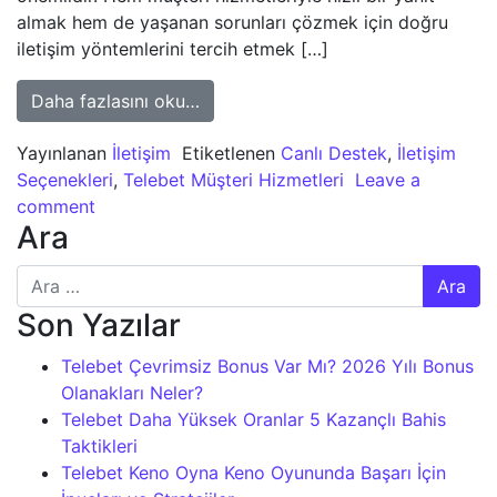
almak hem de yaşanan sorunları çözmek için doğru
iletişim yöntemlerini tercih etmek […]
from Telebet İletişim Hızlı İletişim
Daha fazlasını oku…
Yayınlanan
İletişim
Etiketlenen
Canlı Destek
,
İletişim
Seçenekleri
,
Telebet Müşteri Hizmetleri
Leave a
on Telebet İletişim Hızlı İletişim Seçenekleriyle 
comment
Ara
Arama:
Son Yazılar
Telebet Çevrimsiz Bonus Var Mı? 2026 Yılı Bonus
Olanakları Neler?
Telebet Daha Yüksek Oranlar 5 Kazançlı Bahis
Taktikleri
Telebet Keno Oyna Keno Oyununda Başarı İçin