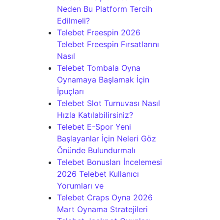
Neden Bu Platform Tercih
Edilmeli?
Telebet Freespin 2026
Telebet Freespin Fırsatlarını
Nasıl
Telebet Tombala Oyna
Oynamaya Başlamak İçin
İpuçları
Telebet Slot Turnuvası Nasıl
Hızla Katılabilirsiniz?
Telebet E-Spor Yeni
Başlayanlar İçin Neleri Göz
Önünde Bulundurmalı
Telebet Bonusları İncelemesi
2026 Telebet Kullanıcı
Yorumları ve
Telebet Craps Oyna 2026
Mart Oynama Stratejileri