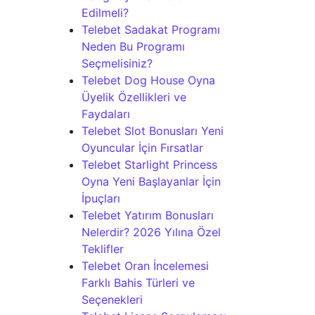
Edilmeli?
Telebet Sadakat Programı
Neden Bu Programı
Seçmelisiniz?
Telebet Dog House Oyna
Üyelik Özellikleri ve
Faydaları
Telebet Slot Bonusları Yeni
Oyuncular İçin Fırsatlar
Telebet Starlight Princess
Oyna Yeni Başlayanlar İçin
İpuçları
Telebet Yatırım Bonusları
Nelerdir? 2026 Yılına Özel
Teklifler
Telebet Oran İncelemesi
Farklı Bahis Türleri ve
Seçenekleri