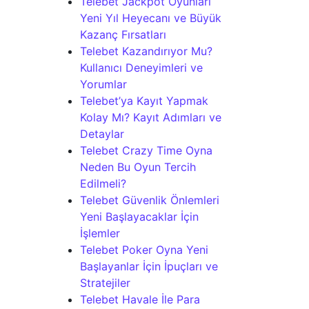
Telebet Jackpot Oyunları
Yeni Yıl Heyecanı ve Büyük
Kazanç Fırsatları
Telebet Kazandırıyor Mu?
Kullanıcı Deneyimleri ve
Yorumlar
Telebet’ya Kayıt Yapmak
Kolay Mı? Kayıt Adımları ve
Detaylar
Telebet Crazy Time Oyna
Neden Bu Oyun Tercih
Edilmeli?
Telebet Güvenlik Önlemleri
Yeni Başlayacaklar İçin
İşlemler
Telebet Poker Oyna Yeni
Başlayanlar İçin İpuçları ve
Stratejiler
Telebet Havale İle Para